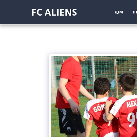
FC ALIENS
ДІМ
П