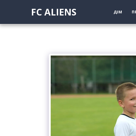
FC ALIENS
ДІМ
П