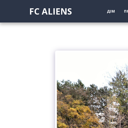
FC ALIENS
ДІМ
П